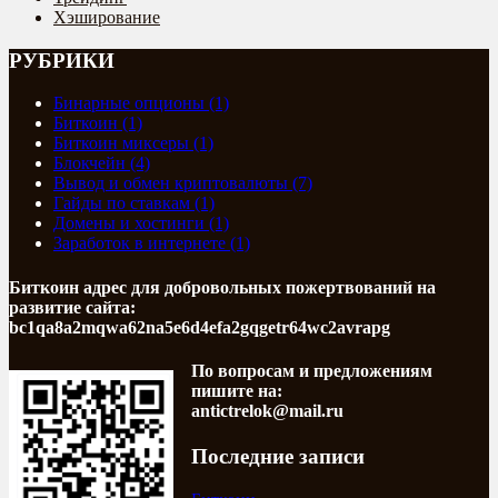
Хэширование
РУБРИКИ
Бинарные опционы (1)
Биткоин (1)
Биткоин миксеры (1)
Блокчейн (4)
Вывод и обмен криптовалюты (7)
Гайды по ставкам (1)
Домены и хостинги (1)
Заработок в интернете (1)
Биткоин адрес для добровольных пожертвований на
развитие сайта:
bc1qa8a2mqwa62na5e6d4efa2gqgetr64wc2avrapg
По вопросам и предложениям
пишите на:
antictrelok@mail.ru
Последние записи