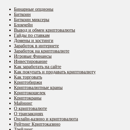
Бинарные опционы
Биткоин
Биткоин миксеры
Блокчейн
Вывод и обмен криптовалюты
Гайды по ставкам
Домены и хостинги
Заработок в интернете
Заработок на криптовалюте
Игровые Финансы
Инвестирование
Как заработать на сайте
Как покупать и продавать криптовалюту
Как торговать
Криптобиржи
Криптовалютные краны
Криптокошелек
Криптокраны
Майнинг
О криптовалюте
О транзакциях
Онлайн-казино и криптовалюта
Рейтинг Криптоказино
Трейдинг