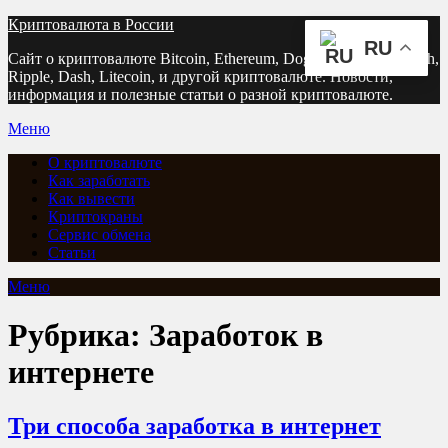
Перейти
Криптовалюта в России
к
RU
Сайт о криптовалюте Bitcoin, Ethereum, Dogecoin, Bitcoin Cash,
содержимому
Ripple, Dash, Litecoin, и другой криптовалюте. Новости,
информация и полезные статьи о разной криптовалюте.
Меню
О криптовалюте
Как заработать
Как вывести
Криптокраны
Сервис обмена
Статьи
Меню
Рубрика:
Заработок в
интернете
Три способа заработка в интернет