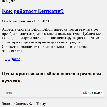
находят…
Как работает Биткоин?
Опубликовано на 21.09.2023
Адреса в системе BitcoinBitcoin адрес является результатом
преобразования открытого ключа пользователя. Публичные
ключи, или адреса биткоин выполняют функцию конечных
точек при отправке и приёме денежных средств.
Соответствующие им приватные ключи авторизуют
отправителя….
Пагинация
1
2
3
Далее
записей
Цены криптовалют обновляются в реальном
.
времени
CO-IN.IO
⚡Лайв
Source:
CurrencyRate.Today