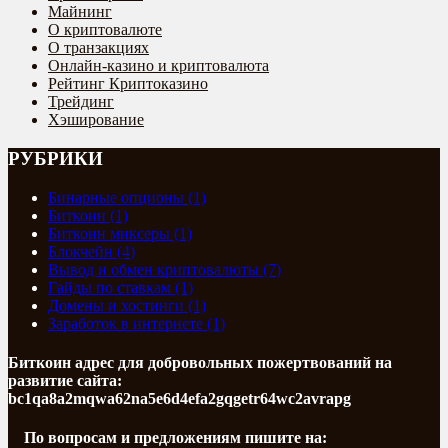
Майнинг
О криптовалюте
О транзакциях
Онлайн-казино и криптовалюта
Рейтинг Криптоказино
Трейдинг
Хэширование
РУБРИКИ
Бинарные опционы (1)
Биткоин (1)
Биткоин миксеры (1)
Блокчейн (4)
Вывод и обмен криптовалюты (7)
Гайды по ставкам (1)
Домены и хостинги (1)
Заработок в интернете (1)
Биткоин адрес для добровольных пожертвований на
развитие сайта:
bc1qa8a2mqwa62na5e6d4efa2gqgetr64wc2avrapg
По вопросам и предложениям пишите на: