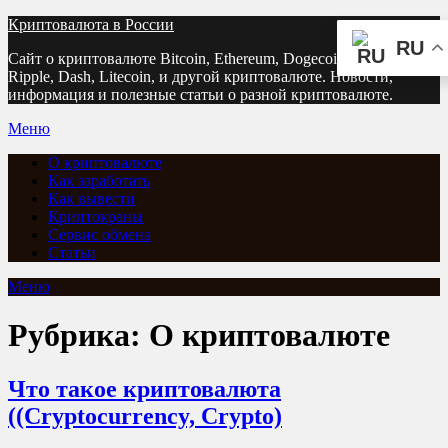
Перейти
Криптовалюта в России
к
RU
Сайт о криптовалюте Bitcoin, Ethereum, Dogecoin, Bitcoin Cash,
содержимому
Ripple, Dash, Litecoin, и другой криптовалюте. Новости,
информация и полезные статьи о разной криптовалюте.
Меню
О криптовалюте
Как заработать
Как вывести
Криптокраны
Сервис обмена
Статьи
Меню
Рубрика:
О криптовалюте
Что такое криптовалюта
((Cryptocurrency, Crypto)